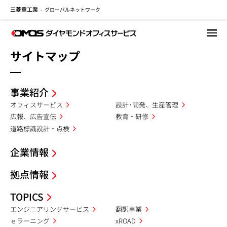
三菱重工業
グローバルネットワーク
メ
-
イ
ン
コ
サイトマップ
ン
テ
ン
事業紹介
ツ
に
オフィスサービス
設計･開発、生産管理
移
広報、広告宣伝
教育・研修
動
道路標識設計・点検
企業情報
拠点情報
TOPICS
エンジニアリングサービス
翻訳事業
ｅラーニング
xROAD