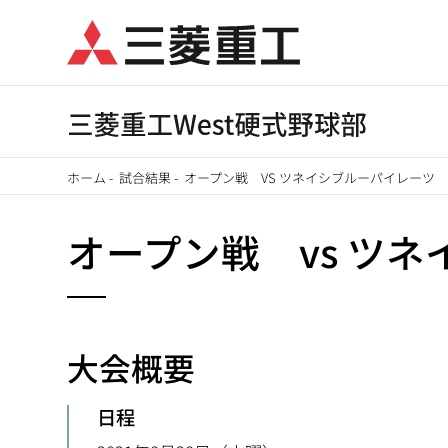
メ
イ
ン
コ
ン
テ
ホーム
-
試合結果
-
オープン戦 VS ツネイシブルーパイレーツ
ン
パ
ツ
オープン戦 vs ツ
に
ン
移
く
動
ず
大会概要
日程