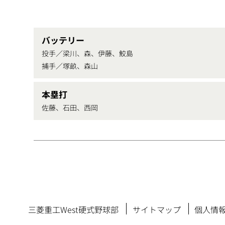
バッテリー
投手／梁川、森、伊藤、鮫島
捕手／塚畝、森山
本塁打
佐藤、石田、西岡
三菱重工West硬式野球部
サイトマップ
個人情