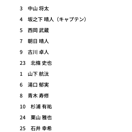
3 中山 将太
4 坂之下 晴人（キャプテン）
5 西岡 武蔵
7 朝日 晴人
9 古川 卓人
23 北條 史也
1 山下 航汰
6 湯口 郁実
8 青木 寿修
10 杉浦 有祐
24 栗山 雅也
25 石井 幸希