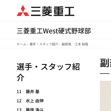
メ
イ
ン
コ
ン
テ
ホーム
-
選手・スタッフ紹介
-
副部長 江本 裕哉
ン
パ
ツ
副
に
選手・スタッフ紹
ン
移
介
く
動
ず
11 藤井 基
12 水上 由伸
13 藤居 海斗