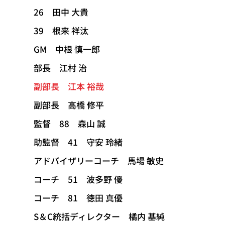
26 田中 大貴
39 根来 祥汰
GM 中根 慎一郎
部長 江村 治
副部長 江本 裕哉
副部長 高橋 修平
監督 88 森山 誠
助監督 41 守安 玲緒
アドバイザリーコーチ 馬場 敏史
コーチ 51 波多野 優
コーチ 81 徳田 真優
S＆C統括ディレクター 橘内 基純