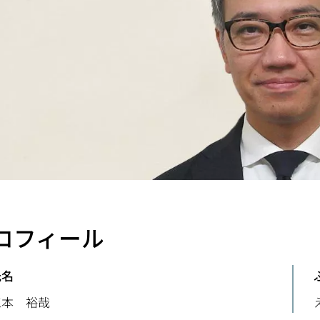
ロフィール
氏名
江本 裕哉