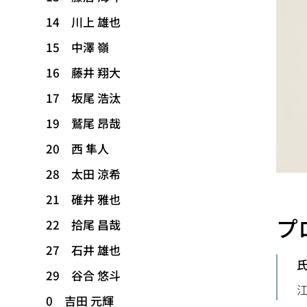
14 川上 雄也
15 中澤 嶺
16 藤井 翔大
17 坂尾 浩汰
19 鷲尾 昂哉
20 西 隼人
28 太田 涼希
21 碓井 雅也
プ
22 拾尾 昌哉
27 石井 雄也
29 谷合 悠斗
0 吉田 元輝