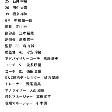
25 石井 幸希
26 田中 大貴
39 根来 祥汰
GM 中根 慎一郎
部長 江村 治
副部長 江本 裕哉
副部長 高橋 修平
監督 88 森山 誠
助監督 41 守安 玲緒
アドバイザリーコーチ 馬場 敏史
コーチ 51 波多野 優
コーチ 81 徳田 真優
S＆C統括ディレクター 橘内 基純
トレーナー 深尾 晶美
アナライザー 大西 和輝
渉外マネージャー 高橋 涼平
現場マネージャー 引木 翼