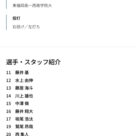
東福岡高一西南学院大
投打
右投げ／左打ち
選手・スタッフ紹介
11 藤井 基
12 水上 由伸
13 藤居 海斗
14 川上 雄也
15 中澤 嶺
16 藤井 翔大
17 坂尾 浩汰
19 鷲尾 昂哉
20 西 隼人