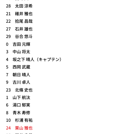
28 太田 涼希
21 碓井 雅也
22 拾尾 昌哉
27 石井 雄也
29 谷合 悠斗
0 吉田 元輝
3 中山 将太
4 坂之下 晴人（キャプテン）
5 西岡 武蔵
7 朝日 晴人
9 古川 卓人
23 北條 史也
1 山下 航汰
6 湯口 郁実
8 青木 寿修
10 杉浦 有祐
24 栗山 雅也