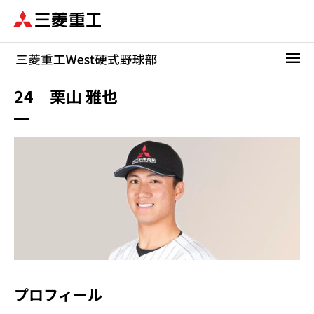
メ
イ
ン
コ
ン
テ
24 栗山 雅也
ン
ツ
に
移
動
プロフィール