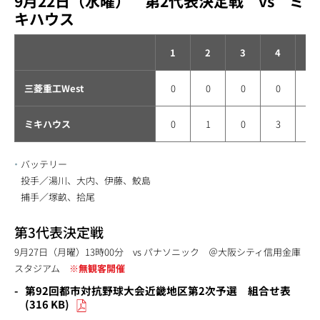
9月22日（水曜） 第2代表決定戦 vs ミ
キハウス
1
2
3
4
5
三菱重工West
0
0
0
0
0
ミキハウス
0
1
0
3
0
バッテリー
投手／湯川、大内、伊藤、鮫島
捕手／塚畝、拾尾
第3代表決定戦
9月27日（月曜）13時00分 vs パナソニック ＠大阪シティ信用金庫
スタジアム
※無観客開催
第92回都市対抗野球大会近畿地区第2次予選 組合せ表
(316 KB)