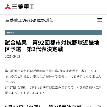
メ
イ
ン
コ
ン
テ
NEWS
ン
試合結果 第92回都市対抗野球近畿地
ツ
に
区予選 第2代表決定戦
移
2021-09-22
動
第92回都市対抗野球近畿地区予選の第2代表決定戦で、当チームはミ
キハウスと対戦し、残念ながら0－4で敗戦し、代表決定はなりません
でした。
9月27日（月曜）に第3代表決定戦に臨みますので、引き続き熱いご声
援をよろしくお願いします！