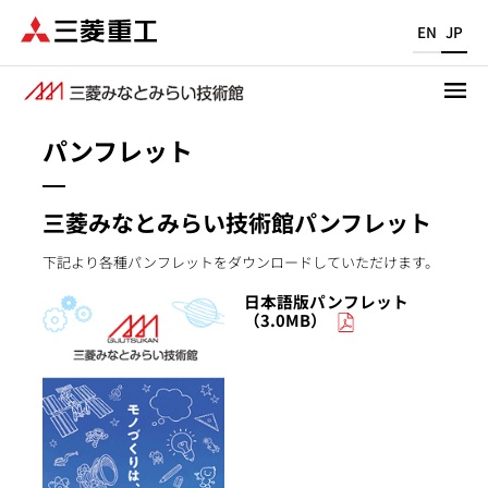
メ
EN
JP
イ
ン
コ
ン
パンフレット
テ
ン
ツ
三菱みなとみらい技術館パンフレット
に
移
下記より各種パンフレットをダウンロードしていただけます。
動
日本語版パンフレット
（3.0MB）