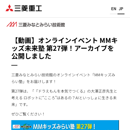
メ
EN
JP
イ
ン
コ
ン
【動画】オンラインイベント MMキ
テ
ッズ未来塾 第27弾！アーカイブを
ン
公開しました
ツ
に
移
動
三菱みなとみらい技術館のオンラインイベント「MMキッズみ
らい塾」をお届けします！
第27弾は、「『ドラえもんを本気でつくる』の大澤正彦先生と
考える ロボットに“こころ”はあるの？AIといっしょに生きる未
来」です。
ぜひご覧ください！