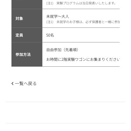
1
実験プログラムは当日発表いしたします。
未就学～大人
対象
1
未就学のお子様は、必ず保護者と一緒に参加をお願
定員
50名
自由参加（先着順）
参加方法
お時間に2階実験ワゴンにお集まりください。
一覧へ戻る