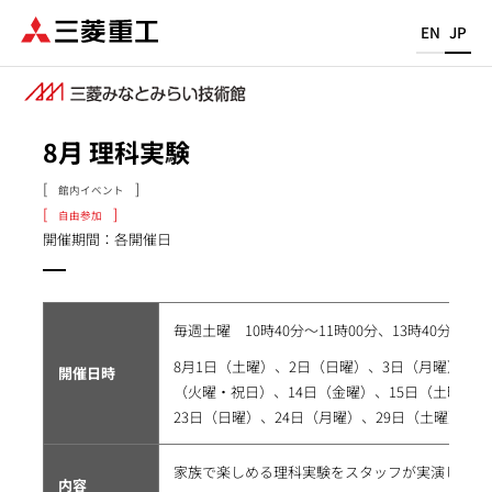
メ
EN
JP
イ
ン
コ
ン
8月 理科実験
テ
ン
館内イベント
ツ
自由参加
に
開催期間：各開催日
移
動
毎週土曜 10時40分～11時00分、13時40分～14時
8月1日（土曜）、2日（日曜）、3日（月曜）、8
開催日時
（火曜・祝日）、14日（金曜）、15日（土曜）、
23日（日曜）、24日（月曜）、29日（土曜）
家族で楽しめる理科実験をスタッフが実演します
内容