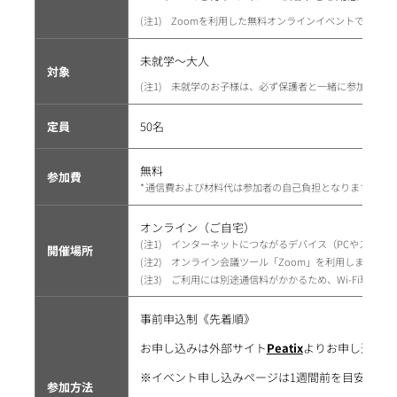
1
Zoomを利用した無料オンラインイベントです。
未就学～大人
対象
1
未就学のお子様は、必ず保護者と一緒に参加をお願
定員
50名
無料
参加費
通信費および材料代は参加者の自己負担となります。
オンライン（ご自宅）
1
インターネットにつながるデバイス（PCやスマー
開催場所
2
オンライン会議ツール「Zoom」を利用します。
3
ご利用には別途通信料がかかるため、Wi-Fi環境
事前申込制《先着順》
お申し込みは外部サイト
Peatix
よりお申し込みく
※イベント申し込みページは1週間前を目安に随
参加方法