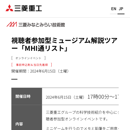
メ
EN
JP
イ
ン
コ
ン
視聴者参加型ミュージアム解説ツア
テ
ー「MHI通リスト」
ン
ツ
オンラインイベント
に
事前申込制＆当日先着順
移
開催期間：2024年6月15日（土曜）
動
17時00分～17時3
開催日時
2024年6月15日（土曜）
三菱重工グループの科学技術紹介を中心にクイズ
聴者参加型オンラインイベントです。
内容
ミニゲームを行うのでメモと鉛筆をご用意くださ