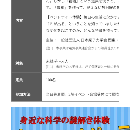
ん。しかし「霧箱」という道具を使うと、この見
す。「霧箱」を作って、見えない放射線の動きを
【ベントナイト体験】毎日の生活に欠かすことの
内容
ゴミが出る、ということを知っていましたか？サ
な変化を起こすのか、どんな特徴を持っているの
主催：一般社団法人 日本原子力学会 関東・甲越
1
本事業は電気事業連合会からの知識普及のための協
未就学～大人
対象
1
未就学のお子様は、必ず保護者と一緒に参加をお願
定員
100名
参加方法
当日先着順。2階イベント会場受付にて順次ご案