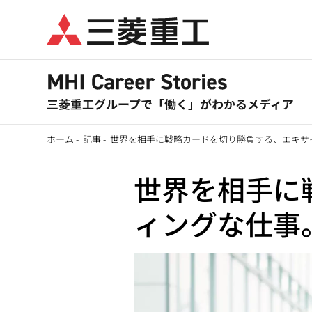
メ
イ
ン
コ
ン
テ
ン
ホーム
-
記事
-
世界を相手に戦略カードを切り勝負する、エキサ
ツ
パ
に
世界を相手に
ン
移
ィングな仕事
動
く
ず