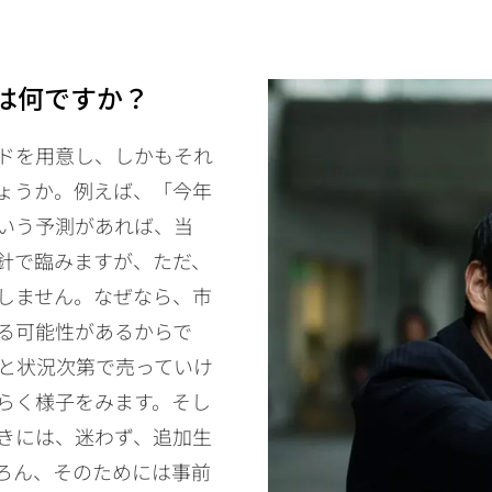
は何ですか？
ドを用意し、しかもそれ
ょうか。例えば、「今年
いう予測があれば、当
針で臨みますが、ただ、
しません。なぜなら、市
る可能性があるからで
数と状況次第で売っていけ
らく様子をみます。そし
きには、迷わず、追加生
ろん、そのためには事前