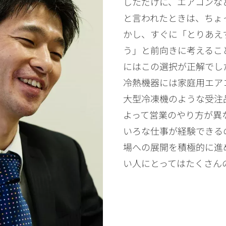
しただけに、エアコンな
と言われたときは、ちょ
かし、すぐに「とりあえ
う」と前向きに考えるこ
にはこの選択が正解でし
冷熱機器には家庭用エア
大型冷凍機のような受注
よって営業のやり方が異
いろな仕事が経験できる
場への展開を積極的に進
い人にとってはたくさん