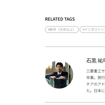
RELATED TAGS
#新卒（大卒以上）
#インダストリ
石黒 祐司
三菱重工サ
卒業。旅行
チアのアド
た。日本に