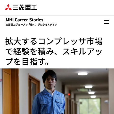
メ
イ
ン
コ
ン
テ
拡大するコンプレッサ市場
ン
ツ
で経験を積み、スキルアッ
に
移
プを目指す。
動