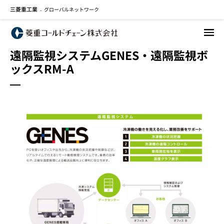
三菱重工業
グローバルネットワーク
メ
-
イ
ン
コ
遠隔監視システムGENES・遠隔監視ボ
ン
ックスRM-A
テ
ン
ツ
に
移
動