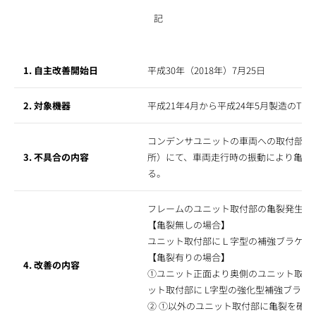
記
1. 自主改善開始日
平成30年（2018年）7月25日
2. 対象機器
平成21年4月から平成24年5月製造のTD
コンデンサユニットの車両への取付部4箇
3. 不具合の内容
所）にて、車両走行時の振動により亀裂
る。
フレームのユニット取付部の亀裂発生有
【亀裂無しの場合】
ユニット取付部にＬ字型の補強ブラケッ
【亀裂有りの場合】
4. 改善の内容
①ユニット正面より奥側のユニット取付
ット取付部に L字型の強化型補強ブラケ
② ①以外のユニット取付部に亀裂を確認