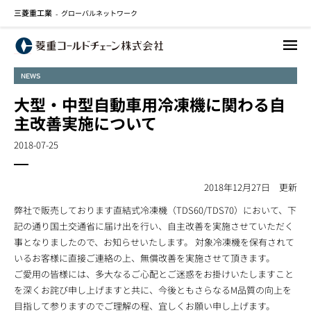
三菱重工業
グローバルネットワーク
メ
-
イ
ン
コ
NEWS
ン
テ
大型・中型自動車用冷凍機に関わる自
ン
主改善実施について
ツ
に
2018-07-25
移
動
2018年12月27日 更新
弊社で販売しております直結式冷凍機（TDS60/TDS70）において、下
記の通り国土交通省に届け出を行い、自主改善を実施させていただく
事となりましたので、お知らせいたします。 対象冷凍機を保有されて
いるお客様に直接ご連絡の上、無償改善を実施させて頂きます。
ご愛用の皆様には、多大なるご心配とご迷惑をお掛けいたしますこと
を深くお詫び申し上げますと共に、今後ともさらなるM品質の向上を
目指して参りますのでご理解の程、宜しくお願い申し上げます。