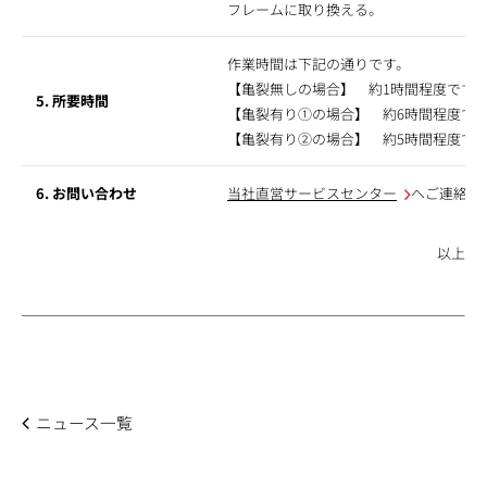
フレームに取り換える。
作業時間は下記の通りです。
【亀裂無しの場合】 約1時間程度です
5. 所要時間
【亀裂有り①の場合】 約6時間程度で
【亀裂有り②の場合】 約5時間程度で
6. お問い合わせ
当社直営サービスセンター
へご連絡下
以上
ニュース一覧