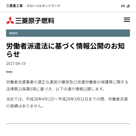
三菱重工業
グローバルネットワーク
メ
-
EN
JP
イ
ン
コ
NEWS
ン
テ
労働者派遣法に基づく情報公開のお知
ン
らせ
ツ
に
2017-04-19
移
動
労働者派遣事業の適正な運営の確保及び派遣労働者の保護等に関する
法律第23条第5項に基づき、以下の通り情報公開します。
当社では、平成28年4月1日～平成29年3月31日までの間、労働者派遣
の実績はありません。