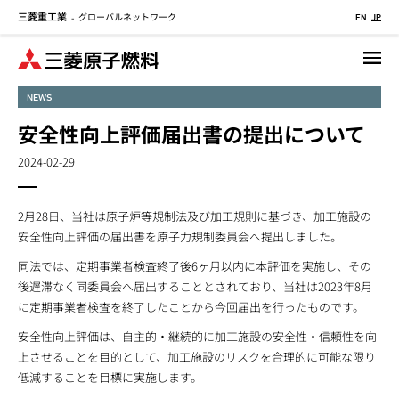
三菱重工業
グローバルネットワーク
メ
-
EN
JP
イ
ン
コ
NEWS
ン
テ
安全性向上評価届出書の提出について
ン
2024-02-29
ツ
に
移
2月28日、当社は原子炉等規制法及び加工規則に基づき、加工施設の
動
安全性向上評価の届出書を原子力規制委員会へ提出しました。
同法では、定期事業者検査終了後6ヶ月以内に本評価を実施し、その
後遅滞なく同委員会へ届出することとされており、当社は2023年8月
に定期事業者検査を終了したことから今回届出を行ったものです。
安全性向上評価は、自主的・継続的に加工施設の安全性・信頼性を向
上させることを目的として、加工施設のリスクを合理的に可能な限り
低減することを目標に実施します。