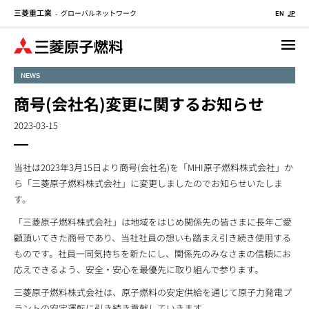
三菱重工業
グローバルネットワーク
メ
-
EN
JP
イ
ン
コ
NEWS
ン
テ
商号(会社名)変更に関するお知らせ
ン
2023-03-15
ツ
に
移
当社は2023年3月15日より商号(会社名)を「MHI原子燃料株式会社」か
動
ら「三菱原子燃料株式会社」に変更しましたのでお知らせいたしま
す。
「三菱原子燃料株式会社」は地域をはじめ関係先の皆さまに長年ご愛
顧頂いてきた商号であり、当社社員の想いも踏まえ引き続き使用する
ものです。社員一同気持ちを新たにし、関係先のみなさまの信頼にお
応えできるよう、安全・安心を最優先に取り組んで参ります。
三菱原子燃料株式会社は、原子燃料の安定供給を通じて原子力発電プ
ラントの安定運転に引き続き貢献していきます。