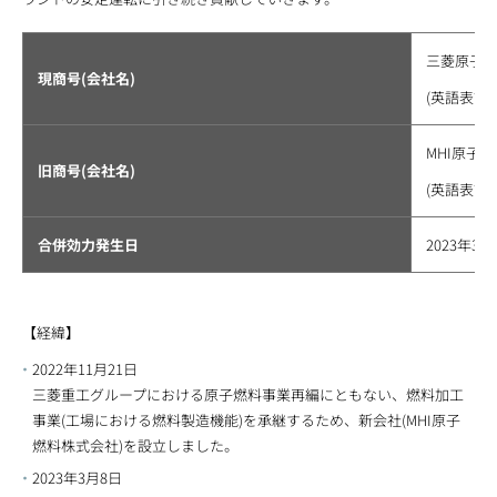
三菱原子
現商号(会社名)
(英語表記 Mit
MHI原子
旧商号(会社名)
(英語表記 MHI
合併効力発生日
2023年3月
【経緯】
2022年11月21日
三菱重工グループにおける原子燃料事業再編にともない、燃料加工
事業(工場における燃料製造機能)を承継するため、新会社(MHI原子
燃料株式会社)を設立しました。
2023年3月8日