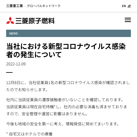
三菱重工業
グローバルネットワーク
メ
-
EN
JP
イ
ン
コ
NEWS
ン
テ
当社における新型コロナウイルス感染
ン
者の発生について
ツ
に
2022-12-09
移
動
12月8日に、当社従業員1名の新型コロナウイルス感染が確認されまし
たのでお知らせします。
社内に当該従業員の濃厚接触者がいないことを確認しております。
当該従業員は現在自宅待機*し、社内の必要な消毒も済ませておりま
すので、安全管理や運営に影響はありません。
今後も地域の安全を第一に考え、情報発信に努めてまいります。
* 自宅又はホテルでの療養