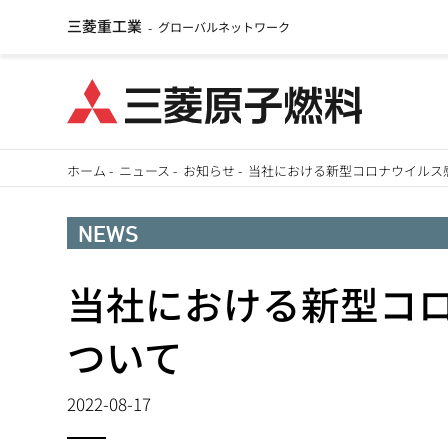
三菱重工業
グローバルネットワーク
-
メ
ホーム
-
ニュース
-
お知らせ
-
当社における新型コロナウイルス
イ
パ
ン
NEWS
ン
コ
ン
当社における新型コ
く
テ
ず
ついて
ン
ツ
2022-08-17
に
移