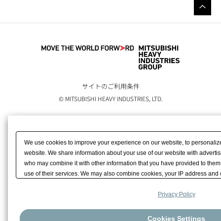
サイトのご利用条件
© MITSUBISHI HEAVY INDUSTRIES, LTD.
We use cookies to improve your experience on our website, to personali
website. We share information about your use of our website with advertis
who may combine it with other information that you have provided to them 
use of their services. We may also combine cookies, your IP address and 
us to build your profile which helps us promote our marketing activities. Pl
agree with the use of all of our cookies. Please click [Reject All Cookies] to
Privacy Policy
except for strictly necessary cookies. Please click [Cookie Settings] to cus
Cookies Settings