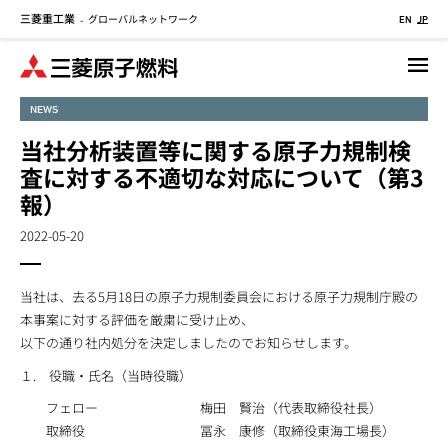
三菱重工業
グローバルネットワーク
メ
-
EN
JP
イ
ン
コ
NEWS
ン
テ
当社分析装置等に関する原子力規制検
ン
査に対する不適切な対応について（第3
ツ
報）
に
移
2022-05-20
動
当社は、去る5月18日の原子力規制委員会における原子力規制庁殿の
本事案に対する評価を厳粛に受け止め、
以下の通り社内処分を決定しましたのでお知らせします。
１. 役職・氏名（当時役職）
フェロー
梅田 賢治（代表取締役社長）
取締役
冨永 康修（取締役東海工場長）