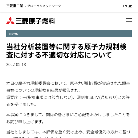
三菱重工業
グローバルネットワーク
メ
-
EN
JP
イ
ン
コ
NEWS
ン
テ
当社分析装置等に関する原子力規制検
ン
査に対する不適切な対応について
ツ
に
2022-05-18
移
動
本日の原子力規制委員会において、原子力規制庁殿が実施された頭書
事案についての規制検査結果が報告され、
重要度：－(指摘事項には該当しない)、深刻度:SL Ⅳ(通知あり)との評
価を受けました。
本事案につきまして、関係の皆さまにご心配をおかけしましたことを
お詫び申し上げます。
当社としましては、本評価を重く受け止め、安全最優先の方針に基づ