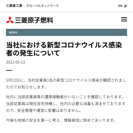
三菱重工業
グローバルネットワーク
メ
-
EN
JP
イ
ン
コ
NEWS
ン
テ
当社における新型コロナウイルス感染
ン
者の発生について
ツ
に
2022-05-13
移
動
5月12日に、当社従業員1名の新型コロナウイルス感染が確認されまし
たのでお知らせします。
社内に当該従業員等の濃厚接触者がいないことを確認しております。
当該従業員は現在自宅待機し、社内の必要な消毒も済ませております
ので、安全管理や運営に影響はありません。
今後も地域の安全を第一に考え、情報発信に努めてまいります。