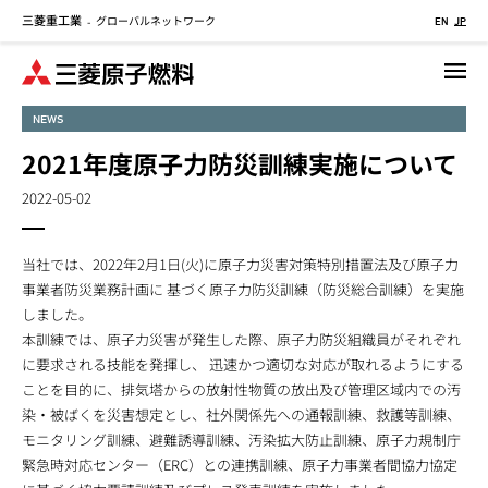
三菱重工業
グローバルネットワーク
メ
-
EN
JP
イ
ン
コ
NEWS
ン
テ
2021年度原子力防災訓練実施について
ン
2022-05-02
ツ
に
移
当社では、2022年2月1日(火)に原子力災害対策特別措置法及び原子力
動
事業者防災業務計画に 基づく原子力防災訓練（防災総合訓練）を実施
しました。
本訓練では、原子力災害が発生した際、原子力防災組織員がそれぞれ
に要求される技能を発揮し、 迅速かつ適切な対応が取れるようにする
ことを目的に、排気塔からの放射性物質の放出及び管理区域内での汚
染・被ばくを災害想定とし、社外関係先への通報訓練、救護等訓練、
モニタリング訓練、避難誘導訓練、汚染拡大防止訓練、原子力規制庁
緊急時対応センター（ERC）との連携訓練、原子力事業者間協力協定