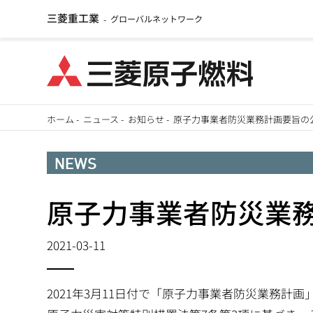
三菱重工業
グローバルネットワーク
-
メ
ホーム
-
ニュース
-
お知らせ
-
原子力事業者防災業務計画要旨の
イ
パ
ン
NEWS
ン
コ
ン
原子力事業者防災業
く
テ
ず
ン
2021-03-11
ツ
に
2021年3月11日付で「原子力事業者防災業務計
移