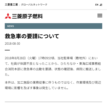
三菱重工業
グローバルネットワーク
メ
-
EN
JP
イ
ン
コ
NEWS
ン
テ
救急車の要請について
ン
2018-08-30
ツ
に
移
2018年8月28日（火曜）17時09分頃、当社駐車場（敷地外）におい
動
て、社員が体調不良となったことから、ひたちなか・東海広域事務組
合消防本部に救急車の出動を要請、状態の確認後、病院に搬送しまし
た。
本件は、加工施設の業務従事に伴うものではなく、作業環境及び周辺
環境に影響を及ぼす事象は発生していません。