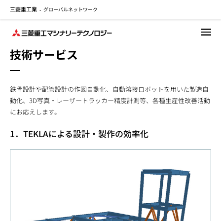
三菱重工業
グローバルネットワーク
メ
-
イ
ン
コ
技術サービス
ン
テ
ン
鉄骨設計や配管設計の作図自動化、自動溶接ロボットを用いた製造自
ツ
動化、3D写真・レーザートラッカー精度計測等、各種生産性改善活動
に
にお応えします。
移
動
1．TEKLAによる設計・製作の効率化