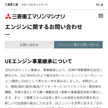
三菱重工業
グローバルネットワーク
メ
-
EN
JP
イ
ン
コ
エンジンに関するお問い合わせ
ン
テ
ン
ツ
お問い合わせ
エンジンに関する問い合わせ
に
移
UEエンジン事業継承について
動
当社のUEエンジン事業は、事業継承により、旧神戸発動機株式会社に
統合され、2017年4月1日より株式会社ジャパンエンジンコーポレーシ
ョン(略称:J-ENG)として新たな一歩を踏み出しました。本統合によ
り、開発/設計/販売/製造/アフターサービス/ライセンスの一貫体制を
構築、市場の変化に打ち勝つ機動的且つ柔軟な事業運営体制が確立し
ます。また、三菱重工からは従来と変わらぬ高度な技術支援を受け、
新しい付加価値の創出に力を注ぎ、UEエンジンを世界に伍する「日の