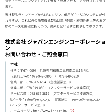
丸ディーゼルエンジン」として伸長・発展させることを目指して参り
ます。
当社製品ラインアップからUEエンジン、低圧EGR・SCRシステムが外
れますが、これ以外の舶用機械製品は環境対応・経済性向上等のお客
様のニーズを的確に捉えつつ、従来と変わらずご提供して参ります。
株式会社 ジャパンエンジンコーポレーショ
ン
お問い合わせ・ご照会窓口
本社
住所：〒674-0093 兵庫県明石市二見町南二見1番地1
代表TEL/FAX：078-949-0800 / 078-949-0810
営業一部：078-672-3794 (主機営業窓口)
営業二部：078-949-0801 (アフターサービス営業窓口)
サービス部：078-672-3819 (アフターサービス技術窓口)
Eメール：
sales@j-eng.co.jp
(営業窓口)
service@j-eng.co.jp
(アフターサービス窓口)
ホームページ：
http://www.j-eng.co.jp/