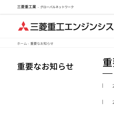
三菱重工業
グローバルネットワーク
-
メ
ホーム
-
重要なお知らせ
イ
パ
ン
重
重要なお知らせ
ン
コ
ン
く
テ
ず
ン
ツ
に
移