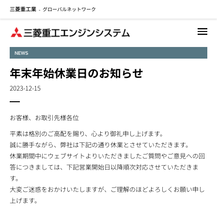
三菱重工業
グローバルネットワーク
メ
-
イ
ン
コ
NEWS
ン
テ
年末年始休業日のお知らせ
ン
2023-12-15
ツ
に
移
お客様、お取引先様各位
動
平素は格別のご高配を賜り、心より御礼申し上げます。
誠に勝手ながら、弊社は下記の通り休業とさせていただきます。
休業期間中にウェブサイトよりいただきましたご質問やご意見への回
答につきましては、下記営業開始日以降順次対応させていただきま
す。
大変ご迷惑をおかけいたしますが、ご理解のほどよろしくお願い申し
上げます。