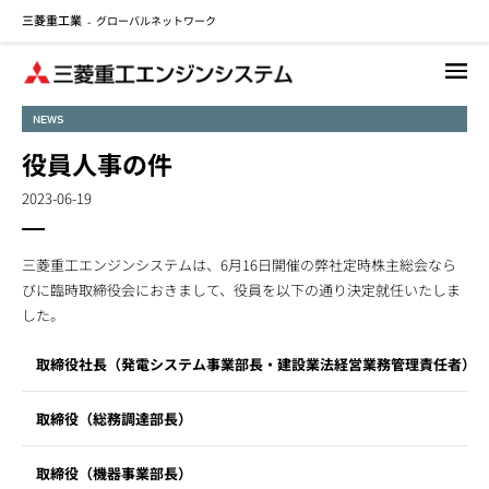
三菱重工業
グローバルネットワーク
メ
-
イ
ン
コ
NEWS
ン
テ
役員人事の件
ン
2023-06-19
ツ
に
移
三菱重工エンジンシステムは、6月16日開催の弊社定時株主総会なら
動
びに臨時取締役会におきまして、役員を以下の通り決定就任いたしま
した。
取締役社長（発電システム事業部長・建設業法経営業務管理責任者）
取締役（総務調達部長）
取締役（機器事業部長）