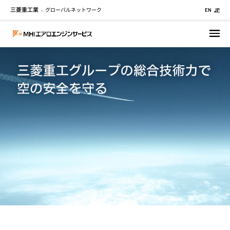
三菱重工業
グローバルネットワーク
メ
-
EN
JP
イ
ン
コ
ン
テ
ン
ツ
に
移
動