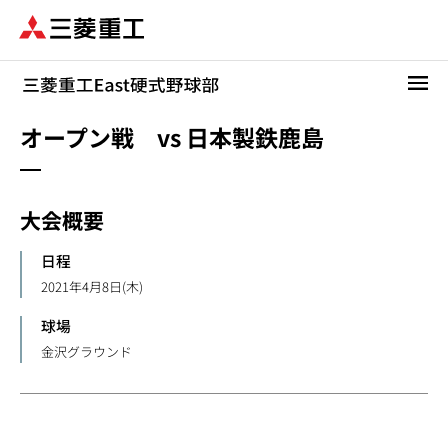
メ
イ
ン
コ
ン
テ
オープン戦 vs 日本製鉄鹿島
ン
ツ
に
大会概要
移
動
日程
2021年4月8日(木)
球場
金沢グラウンド