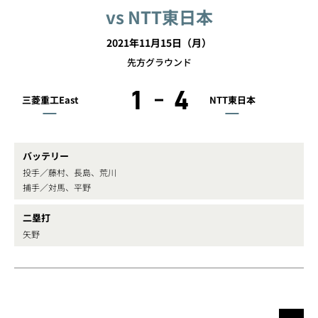
vs NTT東日本
2021年11月15日（月）
先方グラウンド
1
4
三菱重工East
NTT東日本
バッテリー
投手／藤村、長島、荒川
捕手／対馬、平野
二塁打
矢野