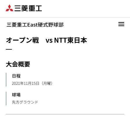
メ
イ
ン
コ
ン
テ
オープン戦 vs NTT東日本
ン
ツ
に
大会概要
移
動
日程
2021年11月15日（月曜）
球場
先方グラウンド