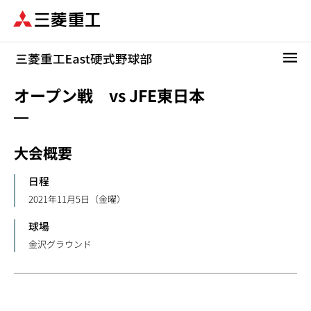
メ
イ
ン
コ
ン
テ
オープン戦 vs JFE東日本
ン
ツ
に
大会概要
移
動
日程
2021年11月5日（金曜）
球場
金沢グラウンド