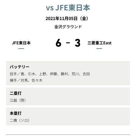
vs JFE東日本
2021年11月05日（金）
金沢グラウンド
6
3
JFE東日本
三菱重工East
バッテリー
投手／善、引木、上野、伊藤、藤村、荒川、吉田
捕手／対馬、佐々木
二塁打
江越（啓）
本塁打
二橋（ソロ）