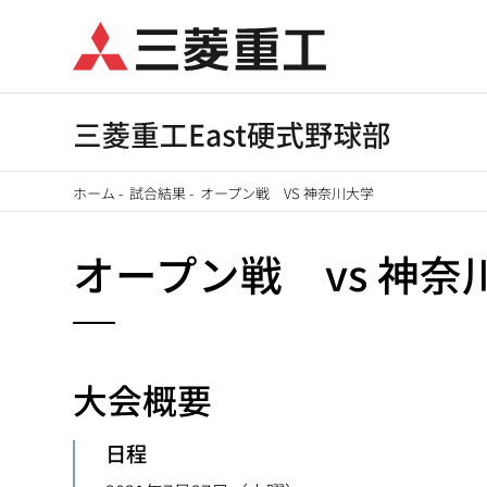
メ
イ
ン
コ
ン
テ
ホーム
-
試合結果
-
オープン戦 VS 神奈川大学
ン
パ
ツ
オープン戦 vs 神奈
に
ン
移
く
動
ず
大会概要
日程