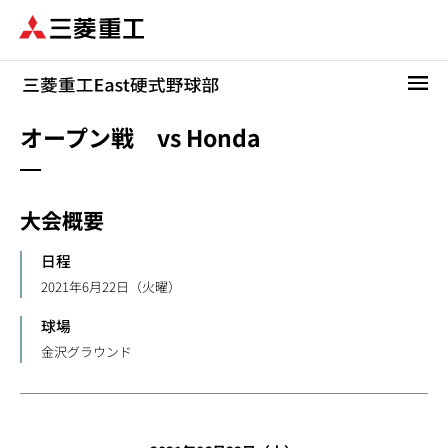
メ
イ
ン
コ
ン
テ
オープン戦 vs Honda
ン
ツ
に
大会概要
移
動
日程
2021年6月22日（火曜）
球場
金沢グラウンド