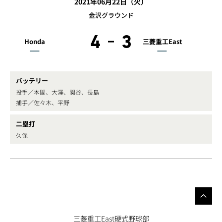
2021年06月22日（火）
金沢グラウンド
4
3
Honda
三菱重工East
バッテリー
投手／本間、大澤、関谷、長島
捕手／佐々木、平野
二塁打
久保
三菱重工East硬式野球部