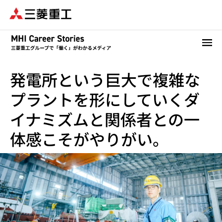
メ
イ
ン
コ
ン
テ
発電所という巨大で複雑な
ン
ツ
プラントを形にしていくダ
に
移
イナミズムと関係者との一
動
体感こそがやりがい。