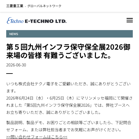
三菱重工業
グローバルネットワーク
メ
-
イ
ン
コ
NEWS
ン
テ
第５回九州インフラ保守保全展2026御
ン
来場の皆様 有難うございました。
ツ
に
2026-06-30
移
動
いつも株式会社テクノ電子をご愛顧いただき、誠にありがとうござい
ます。
2026年6月24日（水）・6月25日（木）にマリンメッセ福岡にて開催さ
れました「第5回九州インフラ保守保全展2026」では、弊社ブースへ
お立ち寄りいただき、誠にありがとうございました。
製品説明、製品デモ、お困りごとの相談等ございましたら、下記問合
せフォーム、または弊社担当者までお気軽にお声がけください。
>>問い合わせフォームはこちら<<