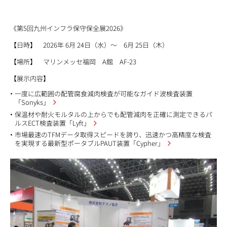
《第5回九州インフラ保守保全展2026》
【日時】 2026年 6月 24日（水）～ 6月 25日（木）
【場所】 マリンメッセ福岡 A館 AF-23
【展示内容】
一度に広範囲の配管腐食減肉検査が可能なガイド波検査装置
「Sonyks」
保温材や耐火モルタルの上からでも配管減肉を正確に測定できるパ
ルスECT検査装置「Lyft」
市場最速のTFMデータ取得スピードを誇り、迅速かつ高精度な検査
を実現する最新型ポータブルPAUT装置「Cypher」