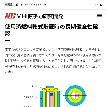
三菱重工業
グローバルネットワーク
メ
-
EN
JP
イ
ン
コ
使用済燃料乾式貯蔵時の長期健全性確
ン
認
テ
ン
ツ
に
原子力規制委員会から事業者に対して使用済燃料の貯蔵中の健全性に
移
関する知見の蓄積を要求されており、乾式貯蔵中のPWR使用済燃料の
動
長期健全性の知見を蓄積することを目的とし、当社の施設内にPWR使
用済燃料を装荷した試験容器を設置し、『長期貯蔵試験』を実施して
います。