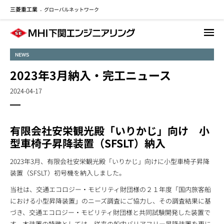
三菱重工業
グローバルネットワーク
メ
-
イ
ン
コ
NEWS
ン
テ
2023年3月納入・完工ニュース
ン
2024-04-17
ツ
に
移
動
有限会社安栄観光殿「いりかじ」向け 小
型車椅子昇降装置（SFSLT）納入
2023年3月、有限会社安栄観光殿「いりかじ」向けに小型車椅子昇降
装置（SFSLT）初号機を納入しました。
当社は、交通エコロジー・モビリティ財団様の２１年度「国内旅客船
における小型昇降装置」のニーズ調査にご協力し、その調査結果に基
づき、交通エコロジー・モビリティ財団様と共同試験開発した装置で
す。本装置の特徴としては、従来の船内バリアフリー昇降装置を更に