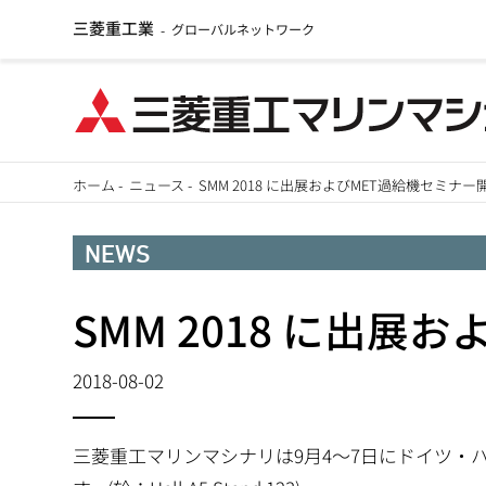
三菱重工業
グローバルネットワーク
-
メ
ホーム
-
ニュース
-
SMM 2018 に出展およびMET過給機セミナー
イ
パ
ン
NEWS
ン
コ
ン
SMM 2018 に出
く
テ
ず
ン
2018-08-02
ツ
に
三菱重工マリンマシナリは9月4～7日にドイツ・ハンブル
移