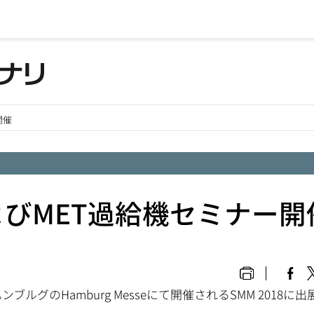
開催
展およびMET過給機セミナー開
グのHamburg Messeにて開催されるSMM 2018に出