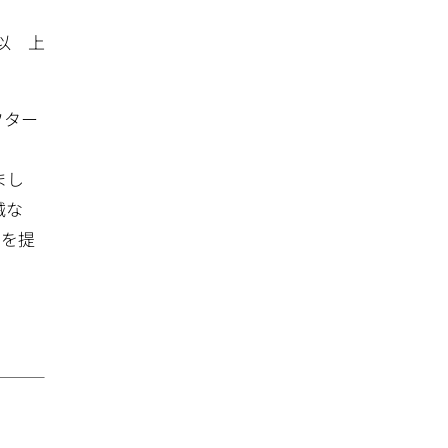
以 上
フター
まし
械な
品を提