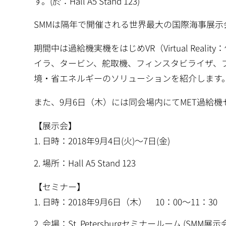
す。(於：Hall A5 Stand 123)
動
SMMは隔年で開催される世界最大の国際海事展示
期間中は過給機実機をはじめVR（Virtual Realit
イラ、タービン、舵取機、フィンスタビライザ、
境・省エネルギーのソリューションを紹介します
また、9月6日（木）には同会場内にてMET過給
【展示会】
日時：2018年9月4日(火)～7日(金)
場所：Hall A5 Stand 123
【セミナー】
日時：2018年9月6日（木） 10：00～11：30
会場：St. Petersburgセミナールーム (SMM展示会場内 C