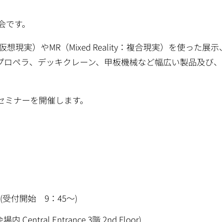
会です。
y：仮想現実）やMR（Mixed Reality：複合現実）を使った展
プロペラ、デッキクレーン、甲板機械など幅広い製品及び
。
機セミナーを開催します。
 (受付開始 9：45～)
entral Entrance 3階 2nd Floor)