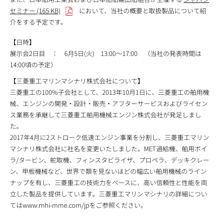
セミナー (165 KB)
において、当社の概要と取扱製品について紹
介をする予定です。
【日時】
展示会2日目 ： 6月5日(火) 13:00～17:00 （当社の発表時間は
14:00頃の予定）
【三菱重工マリンマシナリ株式会社について】
三菱重工の100%子会社として、2013年10月1日に、三菱重工の舶用機
械、エンジンの開発・設計・販売・アフターサービスおよびライセン
ス業務を承継して三菱重工舶用機械エンジン株式会社が発足しまし
た。
2017年4月に2ストローク低速エンジン事業を分割し、三菱重工マリン
マシナリ株式会社に社名を変更いたしました。MET過給機、舶用ボイ
ラ/タービン、舵取機、フィンスタビライザ、プロペラ、デッキクレー
ン、甲板機械など、世界で類を見ないほどの幅広い舶用機械のライン
ナップを有し、三菱重工の技術力をベースに、高い信頼性と性能を両
立した製品を提供しています。三菱重工マリンマシナリの詳細につい
てはwww.mhi-mme.com/jpをご参照ください。