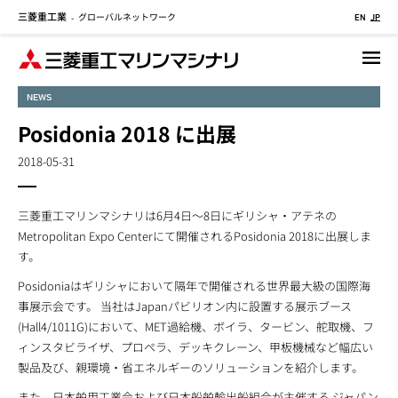
三菱重工業
グローバルネットワーク
メ
-
EN
JP
イ
ン
コ
NEWS
ン
テ
Posidonia 2018 に出展
ン
2018-05-31
ツ
に
移
三菱重工マリンマシナリは6月4日～8日にギリシャ・アテネの
動
Metropolitan Expo Centerにて開催されるPosidonia 2018に出展しま
す。
Posidoniaはギリシャにおいて隔年で開催される世界最大級の国際海
事展示会です。 当社はJapanパビリオン内に設置する展示ブース
(Hall4/1011G)において、MET過給機、ボイラ、タービン、舵取機、フ
ィンスタビライザ、プロペラ、デッキクレーン、甲板機械など幅広い
製品及び、親環境・省エネルギーのソリューションを紹介します。
また、日本舶用工業会および日本船舶輸出船組合が主催する
ジャパン