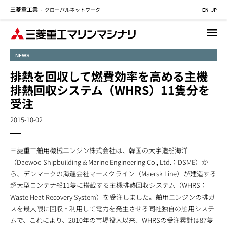
三菱重工業
グローバルネットワーク
メ
-
EN
JP
イ
ン
コ
NEWS
ン
テ
排熱を回収して燃費効率を高める主機
ン
排熱回収システム（WHRS）11隻分を
ツ
受注
に
移
2015-10-02
動
三菱重工舶用機械エンジン株式会社は、韓国の大宇造船海洋
（Daewoo Shipbuilding & Marine Engineering Co., Ltd.：DSME）か
ら、デンマークの海運会社マースクライン（Maersk Line）が建造する
超大型コンテナ船11隻に搭載する主機排熱回収システム（WHRS：
Waste Heat Recovery System）を受注しました。舶用エンジンの排ガ
スを最大限に回収・利用して電力を発生させる同社独自の舶用システ
ムで、これにより、2010年の市場投入以来、WHRSの受注累計は87隻