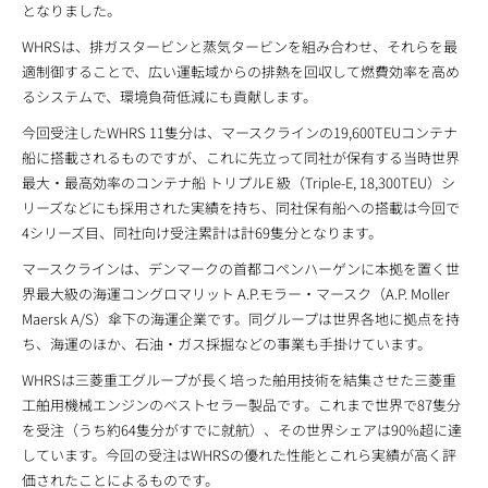
となりました。
WHRSは、排ガスタービンと蒸気タービンを組み合わせ、それらを最
適制御することで、広い運転域からの排熱を回収して燃費効率を高め
るシステムで、環境負荷低減にも貢献します。
今回受注したWHRS 11隻分は、マースクラインの19,600TEUコンテナ
船に搭載されるものですが、これに先立って同社が保有する当時世界
最大・最高効率のコンテナ船 トリプルE 級（Triple-E, 18,300TEU）シ
リーズなどにも採用された実績を持ち、同社保有船への搭載は今回で
4シリーズ目、同社向け受注累計は計69隻分となります。
マースクラインは、デンマークの首都コペンハーゲンに本拠を置く世
界最大級の海運コングロマリット A.P.モラー・マースク（A.P. Moller
Maersk A/S）傘下の海運企業です。同グループは世界各地に拠点を持
ち、海運のほか、石油・ガス採掘などの事業も手掛けています。
WHRSは三菱重工グループが長く培った舶用技術を結集させた三菱重
工舶用機械エンジンのベストセラー製品です。これまで世界で87隻分
を受注（うち約64隻分がすでに就航）、その世界シェアは90%超に達
しています。今回の受注はWHRSの優れた性能とこれら実績が高く評
価されたことによるものです。