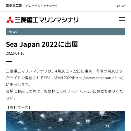
三菱重工業
グローバルネットワーク
メ
-
EN
JP
イ
ン
コ
NEWS
ン
テ
Sea Japan 2022に出展
ン
2022-04-19
ツ
に
移
三菱重工マリンマシナリは、4月20日～22日に東京・有明の東京ビッ
動
グサイトで開催されるSEA JAPAN 2022(https://www.seajapan.ne.jp/)
に出展します。
会場にお越しの際は、お気軽に当社ブース（5H-25)にお立ち寄りくだ
さい。
【当社ブース】