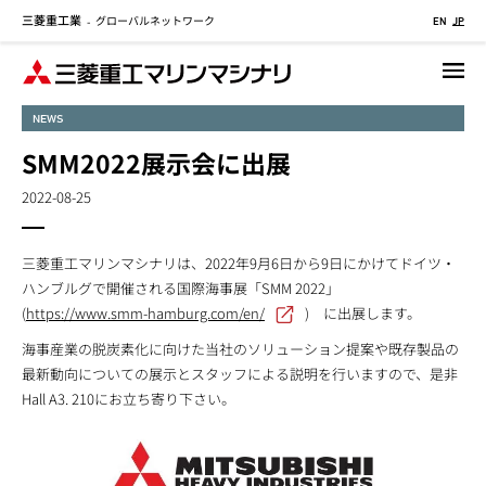
三菱重工業
グローバルネットワーク
メ
-
EN
JP
イ
ン
コ
NEWS
ン
テ
SMM2022展示会に出展
ン
2022-08-25
ツ
に
移
三菱重工マリンマシナリは、2022年9月6日から9日にかけてドイツ・
動
ハンブルグで開催される国際海事展「SMM 2022」
(
https://www.smm-hamburg.com/en/
) に出展します。
海事産業の脱炭素化に向けた当社のソリューション提案や既存製品の
最新動向についての展示とスタッフによる説明を行いますので、是非
Hall A3. 210にお立ち寄り下さい。