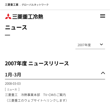
三菱重工業
グローバルネットワーク
メ
-
イ
ン
コ
ニュース
ン
テ
ン
ツ
に
移
2007
年度 ニュースリリース
動
1月-3月
2008-03-03
[
]
ニュース
三菱重工 冷熱事業本部 TV−CMのご案内
（三菱重工のウェブサイトへリンクします）