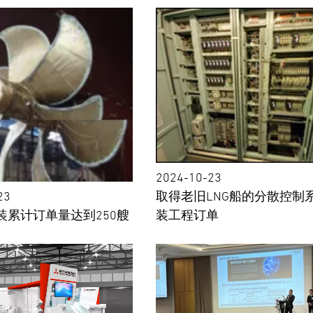
2024-10-23
23
取得老旧LNG船的分散控制
装累计订单量达到250艘
装工程订单