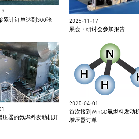
17
桨累计订单达到300张
2025-11-17
展会・研讨会参加报告
2025-04-01
01
⾸次接到WinGD氨燃料发动机
T增压器的氨燃料发动机开
增压器订单