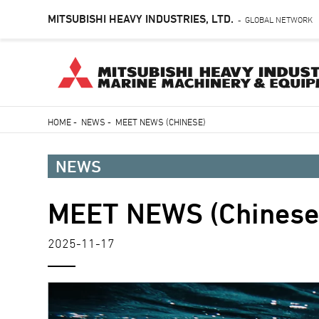
MITSUBISHI HEAVY INDUSTRIES, LTD.
GLOBAL NETWORK
-
Skip
HOME
-
NEWS
-
MEET NEWS (CHINESE)
to
Breadcrumb
main
NEWS
content
MEET NEWS (Chinese
2025-11-17