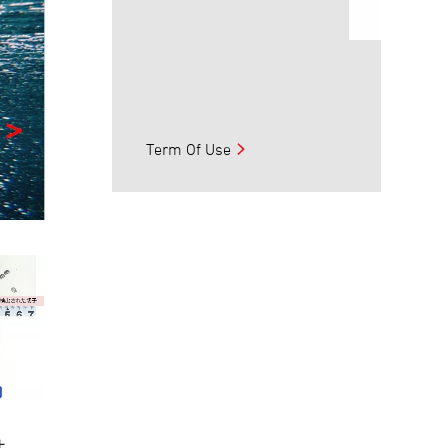
Term Of Use
件