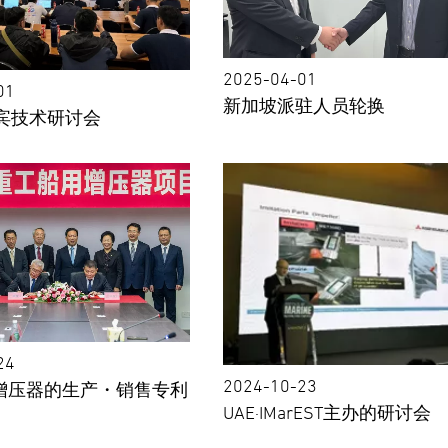
2025-04-01
01
新加坡派驻⼈员轮换
宾技术研讨会
24
2024-10-23
T增压器的生产・销售专利
UAE·IMarEST主办的研讨会