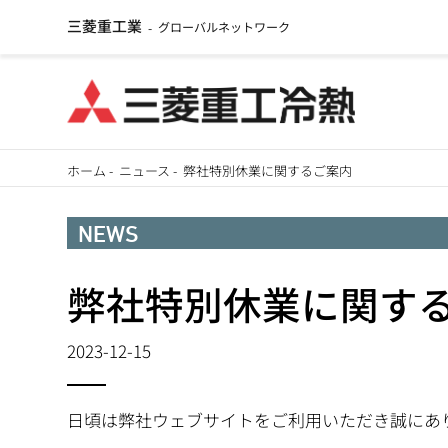
三菱重工業
グローバルネットワーク
-
メ
ホーム
-
ニュース
-
弊社特別休業に関するご案内
イ
パ
ン
NEWS
ン
コ
ン
弊社特別休業に関す
く
テ
ず
ン
2023-12-15
ツ
に
日頃は弊社ウェブサイトをご利用いただき誠にあ
移