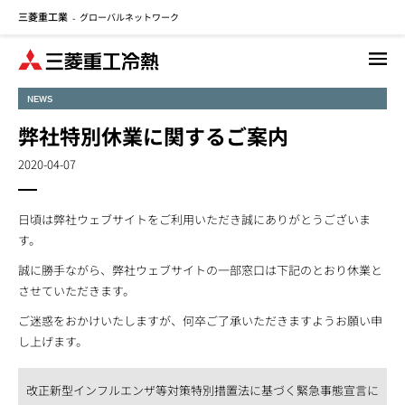
三菱重工業
グローバルネットワーク
メ
-
イ
ン
コ
NEWS
ン
テ
弊社特別休業に関するご案内
ン
2020-04-07
ツ
に
移
日頃は弊社ウェブサイトをご利用いただき誠にありがとうございま
動
す。
誠に勝手ながら、弊社ウェブサイトの一部窓口は下記のとおり休業と
させていただきます。
ご迷惑をおかけいたしますが、何卒ご了承いただきますようお願い申
し上げます。
改正新型インフルエンザ等対策特別措置法に基づく緊急事態宣言に