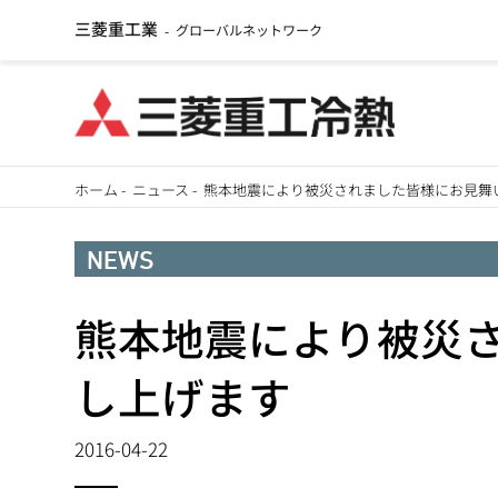
三菱重工業
グローバルネットワーク
-
メ
ホーム
-
ニュース
-
熊本地震により被災されました皆様にお見舞
イ
パ
ン
NEWS
ン
コ
ン
熊本地震により被災
く
テ
ず
し上げます
ン
ツ
2016-04-22
に
移