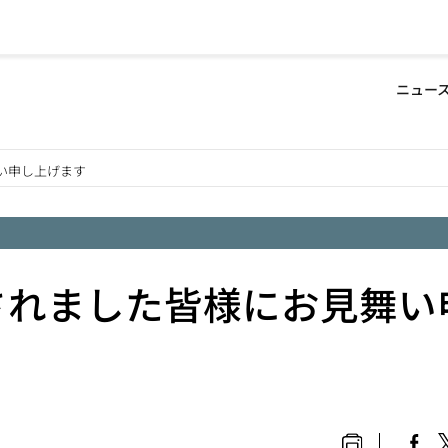
Defa
ニュー
-
い申し上げます
Hea
men
されました皆様にお見舞い